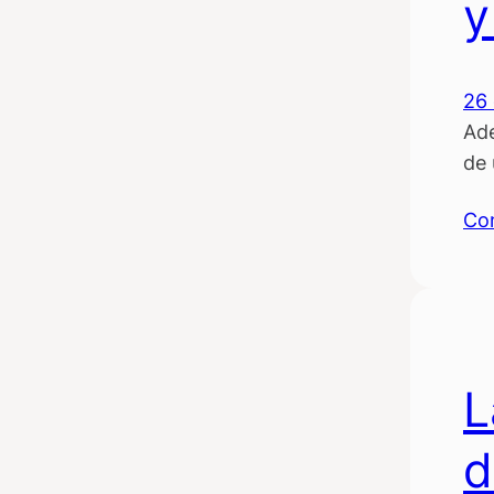
y
26 
Ade
de 
Co
L
d