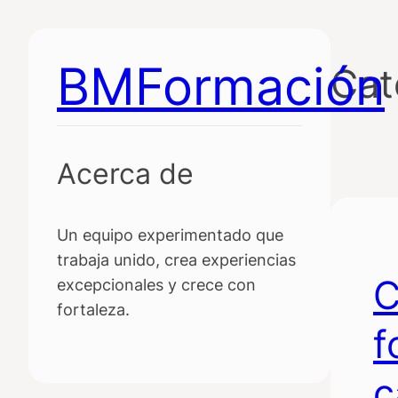
Saltar
al
BMFormación
contenido
Cat
Acerca de
Un equipo experimentado que
trabaja unido, crea experiencias
C
excepcionales y crece con
fortaleza.
f
c