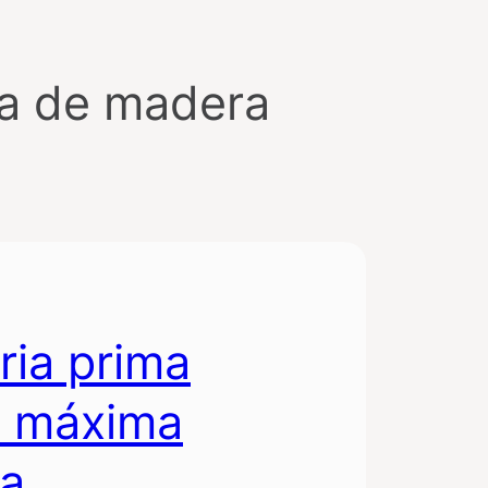
a de madera
ria prima
la máxima
na