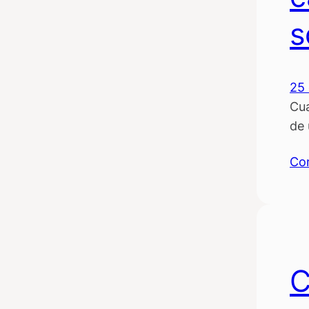
s
25 
Cua
de 
Co
C