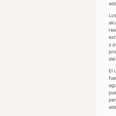
ada
Los
alc
rea
ext
y p
pro
del
El 
fue
agu
pue
per
ade