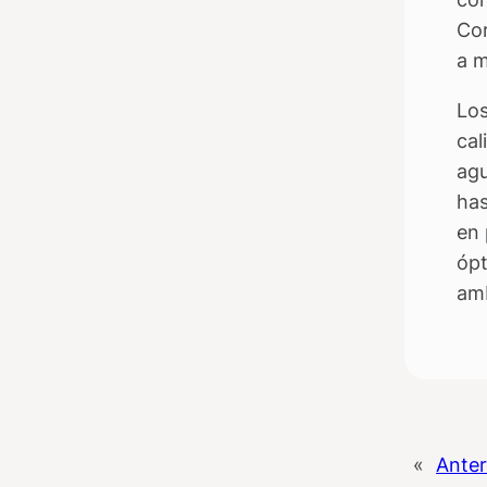
Cor
a m
Los
cal
agu
has
en 
ópt
amb
«
Anter