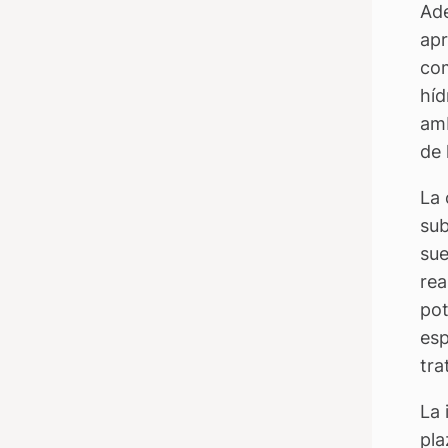
Ade
apr
com
híd
amb
de 
La 
sub
sue
rea
pot
esp
tra
La 
pla