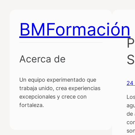
Saltar
al
BMFormación
contenido
P
S
Acerca de
Un equipo experimentado que
24 
trabaja unido, crea experiencias
excepcionales y crece con
Lo
fortaleza.
agu
de 
con
son