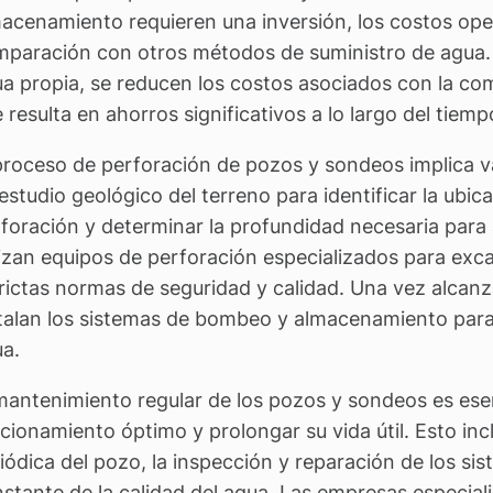
acenamiento requieren una inversión, los costos oper
paración con otros métodos de suministro de agua. 
a propia, se reducen los costos asociados con la com
 resulta en ahorros significativos a lo largo del tiemp
proceso de perforación de pozos y sondeos implica va
estudio geológico del terreno para identificar la ubi
foración y determinar la profundidad necesaria para a
lizan equipos de perforación especializados para exc
rictas normas de seguridad y calidad. Una vez alcan
talan los sistemas de bombeo y almacenamiento para fa
a.
mantenimiento regular de los pozos y sondeos es ese
cionamiento óptimo y prolongar su vida útil. Esto inc
iódica del pozo, la inspección y reparación de los s
stante de la calidad del agua. Las empresas especia