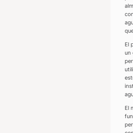
alm
com
agu
que
El 
un 
per
uti
est
ins
agu
El 
fun
per
con